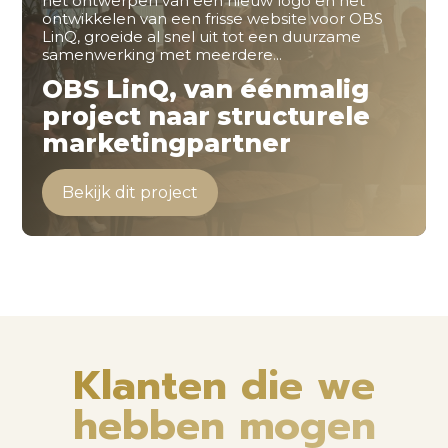
het ontwerpen van een nieuw logo en het
ontwikkelen van een frisse website voor OBS
LinQ, groeide al snel uit tot een duurzame
samenwerking met meerdere...
OBS LinQ, van éénmalig
project naar structurele
marketingpartner
Bekijk dit project
Klanten die we
hebben mogen